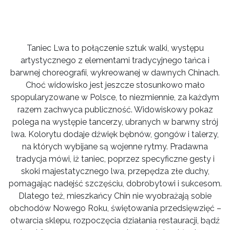
Taniec Lwa to połączenie sztuk walki, występu
artystycznego z elementami tradycyjnego tańca i
barwnej choreografii, wykreowanej w dawnych Chinach.
Choć widowisko jest jeszcze stosunkowo mało
spopularyzowane w Polsce, to niezmiennie, za każdym
razem zachwyca publiczność. Widowiskowy pokaz
polega na występie tancerzy, ubranych w barwny strój
lwa. Kolorytu dodaje dźwięk bębnów, gongów i talerzy,
na których wybijane są wojenne rytmy. Pradawna
tradycja mówi, iż taniec, poprzez specyficzne gesty i
skoki majestatycznego lwa, przepędza złe duchy,
pomagając nadejść szczęściu, dobrobytowi i sukcesom.
Dlatego też, mieszkańcy Chin nie wyobrażają sobie
obchodów Nowego Roku, świętowania przedsięwzięć –
otwarcia sklepu, rozpoczęcia działania restauracji, bądź