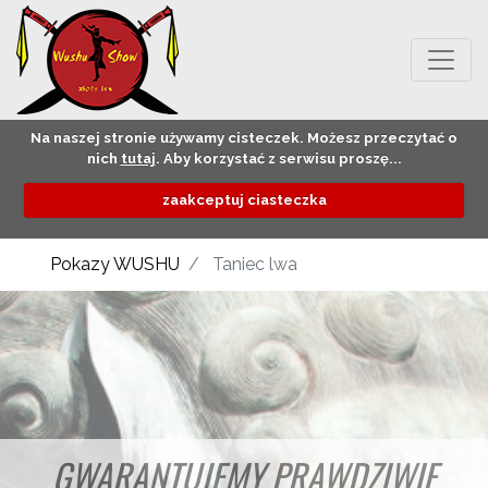
Na naszej stronie używamy cisteczek. Możesz przeczytać o
nich
tutaj
. Aby korzystać z serwisu proszę...
zaakceptuj ciasteczka
Pokazy WUSHU
Taniec lwa
GWARANTUJEMY PRAWDZIWIE