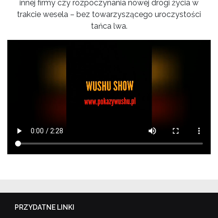
innej firmy czy rozpoczynania nowej drogi życia w
trakcie wesela – bez towarzyszącego uroczystości
tańca lwa.
PRZYDATNE LINKI